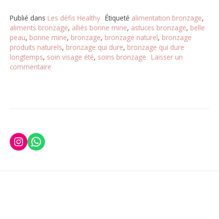
Publié dans
Les défis Healthy
Étiqueté
alimentation bronzage
,
aliments bronzage
,
alliés bonne mine
,
astuces bronzage
,
belle
peau
,
bonne mine
,
bronzage
,
bronzage naturel
,
bronzage
produits naturels
,
bronzage qui dure
,
bronzage qui dure
longtemps
,
soin visage été
,
soins bronzage
Laisser un
commentaire
sur
Défi
#1
De
la
bonne
mine
pour
Instagram
WhatsApp
tous
!