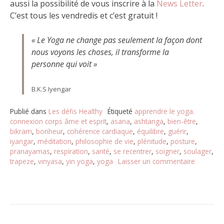
aussi la possibilité de vous inscrire à la
News Letter
.
C’est tous les vendredis et c’est gratuit !
« Le Yoga ne change pas seulement la façon dont
nous voyons les choses, il transforme la
personne qui voit »
B.K.S Iyengar
Publié dans
Les défis Healthy
Étiqueté
apprendre le yoga.
connexion corps âme et esprit
,
asana
,
ashtanga
,
bien-être
,
bikram
,
bonheur
,
cohérence cardiaque
,
équilibre
,
guérir
,
iyangar
,
méditation
,
philosophie de vie
,
plénitude
,
posture
,
pranayamas
,
respiration
,
santé
,
se recentrer
,
soigner
,
soulager
,
trapeze
,
vınyasa
,
yin yoga
,
yoga
Laisser un commentaire
sur
Défi
#
12
:
Je
pratique