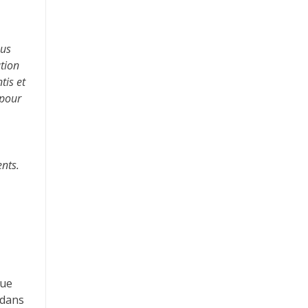
recommande +++
services s
hésiter. M
ous
tion
tis et
 pour
ents.
que
 dans