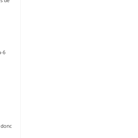
ès de
a-6
t donc