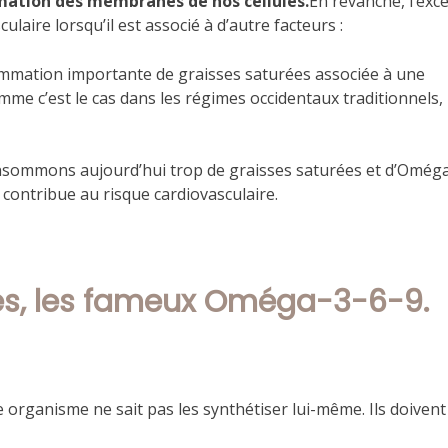
rmation des membranes de nos cellules.
En revanche, l’exc
laire lorsqu’il est associé à d’autre facteurs :
ommation importante de graisses saturées associée à une
e c’est le cas dans les régimes occidentaux traditionnels,
nsommons aujourd’hui trop de graisses saturées et d’Omég
contribue au risque cardiovasculaire.
rés, les fameux Oméga-3-6-9.
otre organisme ne sait pas les synthétiser lui-même. Ils doiven