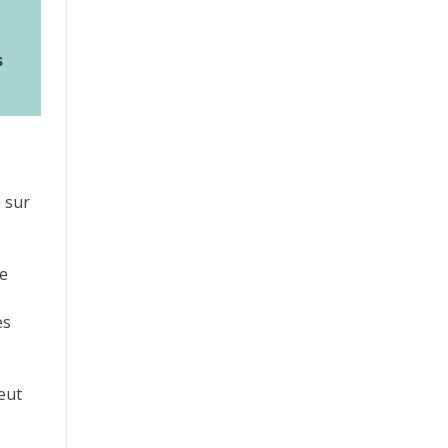
s
e sur
le
es
eut