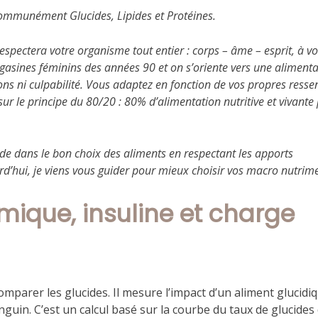
communément Glucides, Lipides et Protéines.
espectera votre organisme tout entier : corps – âme – esprit, à v
gasines féminins des années 90 et on s’oriente vers une alimenta
ions ni culpabilité. Vous adaptez en fonction de vos propres ressen
r le principe du 80/20 : 80% d’alimentation nutritive et vivante
side dans le bon choix des aliments en respectant les apports
urd’hui, je viens vous guider pour mieux choisir vos macro nutrim
mique, insuline et charge
comparer les glucides. Il mesure l’impact d’un aliment glucidi
sanguin. C’est un calcul basé sur la courbe du taux de glucides