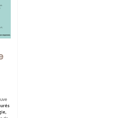
e
ouve
turés
gie,