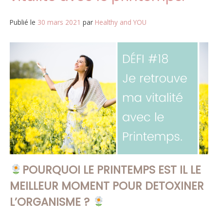
macro
nutriments
Publié le
30 mars 2021
par
Healthy and YOU
de
qualité.
POURQUOI LE PRINTEMPS EST IL LE
MEILLEUR MOMENT POUR DETOXINER
L’ORGANISME ?