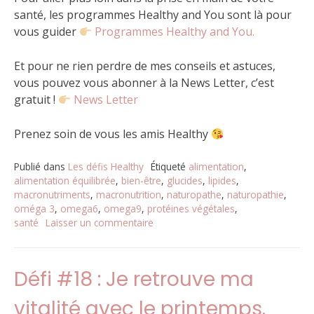
santé, les programmes Healthy and You sont là pour
vous guider
Programmes Healthy and You.
Et pour ne rien perdre de mes conseils et astuces,
vous pouvez vous abonner à la News Letter, c’est
gratuit !
News Letter
Prenez soin de vous les amis Healthy
Publié dans
Les défis Healthy
Étiqueté
alimentation
,
alimentation équilibrée
,
bien-être
,
glucides
,
lipides
,
macronutriments
,
macronutrition
,
naturopathe
,
naturopathie
,
oméga 3
,
omega6
,
omega9
,
protéines végétales
,
santé
Laisser un commentaire
sur
Défi
#19
:
Défi #18 : Je retrouve ma
Je
choisis
vitalité avec le printemps.
des