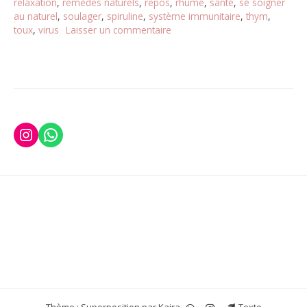
relaxation
,
remèdes naturels
,
repos
,
rhume
,
santé
,
se soigner
au naturel
,
soulager
,
spiruline
,
système immunitaire
,
thym
,
toux
,
virus
Laisser un commentaire
sur
Défi
#14
:
Je
soigne
les
bobos
Instagram
WhatsApp
de
l’hiver
au
naturel