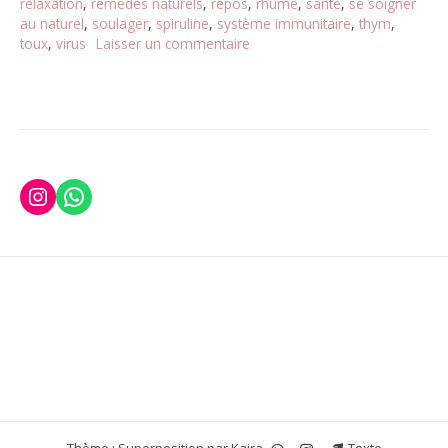
relaxation
,
remèdes naturels
,
repos
,
rhume
,
santé
,
se soigner
au naturel
,
soulager
,
spiruline
,
système immunitaire
,
thym
,
toux
,
virus
Laisser un commentaire
sur
Défi
#14
:
Je
soigne
les
bobos
Instagram
WhatsApp
de
l’hiver
au
naturel