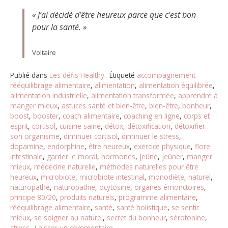
« J’ai décidé d’être heureux parce que c’est bon
pour la santé. »
Voltaire
Publié dans
Les défis Healthy
Étiqueté
accompagnement
rééquilibrage alimentaire
,
alimentation
,
alimentation équilibrée
,
alimentation industrielle
,
alimentation transformée
,
apprendre à
manger mieux
,
astuces santé et bien-être
,
bien-être
,
bonheur
,
boost
,
booster
,
coach alimentaire
,
coaching en ligne
,
corps et
esprit
,
cortisol
,
cuisine saine
,
détox
,
détoxification
,
détoxifier
son organisme
,
diminuer cortisol
,
diminuer le stress
,
dopamine
,
endorphine
,
être heureux
,
exercice physique
,
flore
intestinale
,
garder le moral
,
hormones
,
jeûne
,
jeûner
,
manger
mieux
,
médecine naturelle
,
méthodes naturelles pour être
heureux
,
microbiote
,
microbiote intestinal
,
monodiète
,
naturel
,
naturopathe
,
naturopathie
,
ocytosine
,
organes émonctoires
,
principe 80/20
,
produits naturels
,
programme alimentaire
,
rééquilibrage alimentaire
,
santé
,
santé holistique
,
se sentir
mieux
,
se soigner au naturel
,
secret du bonheur
,
sérotonine
,
stress
Laisser un commentaire
sur