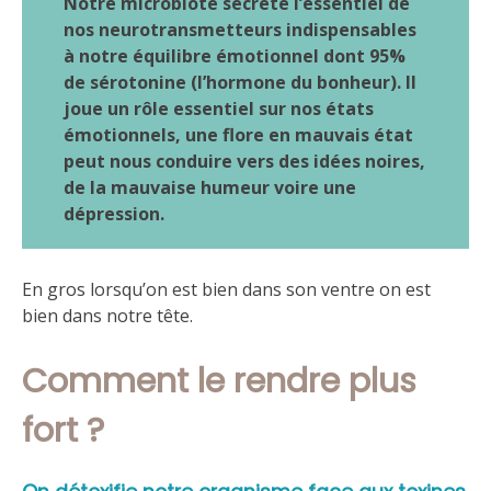
Notre microbiote sécrète l’essentiel de
nos neurotransmetteurs indispensables
à notre équilibre émotionnel dont 95%
de sérotonine (l’hormone du bonheur). Il
joue un rôle essentiel sur nos états
émotionnels, une flore en mauvais état
peut nous conduire vers des idées noires,
de la mauvaise humeur voire une
dépression.
En gros lorsqu’on est bien dans son ventre on est
bien dans notre tête.
Comment le rendre plus
fort ?